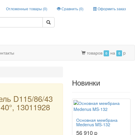
Отложенные товары (
0
)
Сравнить (
0
)
Оформить заказ
онтакты
товаров
на
p
0
0
Новинки
ель D115/86/43
40°, 13011928
Основная мембрана
Medenus MS-132
56 910 p