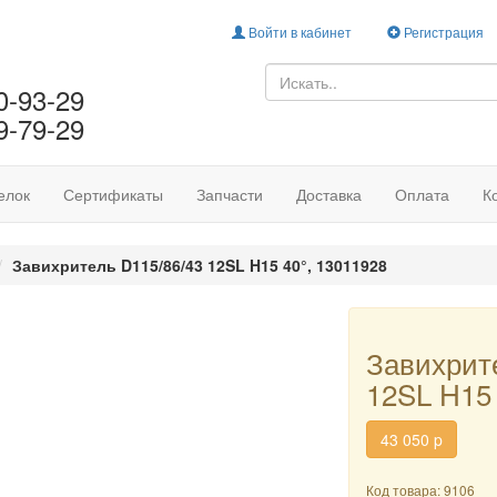
Войти в кабинет
Регистрация
0-93-29
9-79-29
елок
Сертификаты
Запчасти
Доставка
Оплата
К
Завихритель D115/86/43 12SL H15 40°, 13011928
Завихрит
12SL H15 
43 050
p
Код товара: 9106