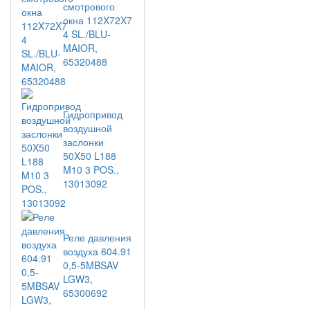
смотрового
окна 112X72X7
4 SL./BLU-
MAIOR,
65320488
Гидропривод
воздушной
заслонки
50X50 L188
M10 3 POS.,
13013092
Реле давления
воздуха 604.91
0,5-5MBSAV
LGW3,
65300692