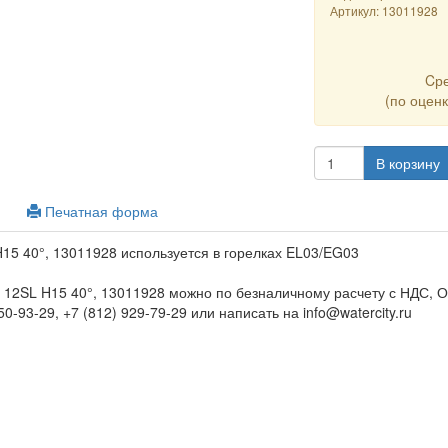
Артикул:
13011928
Cр
(по оцен
В корзину
Печатная форма
15 40°, 13011928 используется в горелках EL03/EG03
3 12SL H15 40°, 13011928 можно по безналичному расчету с НДС, 
0-93-29, +7 (812) 929-79-29 или написать на info@watercity.ru