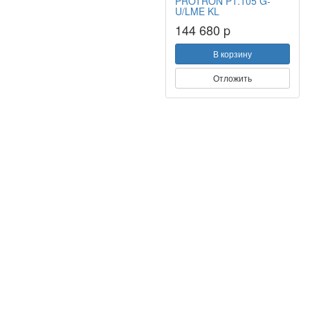
PROTRON P1.105 G-
U/LME KL
144 680 p
В корзину
Отложить