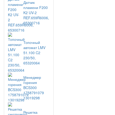
Датчик
пламени F200
K2 UV-2
REF.659R6006,
65300716
Топочный
автомат LMV
51.100 C2
230/50,
65320064
Менеджер
горения
BCS300
1758791079
13019298
Решетка