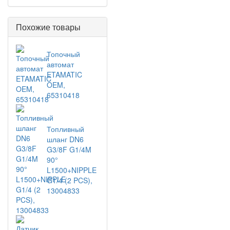
Похожие товары
Топочный
автомат
ETAMATIC
OEM,
65310418
Топливный
шланг DN6
G3/8F G1/4M
90°
L1500+NIPPLE
G1/4 (2 PCS),
13004833