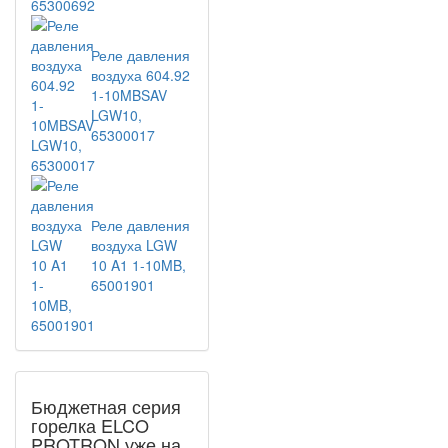
Реле давления
воздуха 604.92
1-10MBSAV
LGW10,
65300017
Реле давления
воздуха LGW
10 A1 1-10MB,
65001901
Бюджетная серия
горелка ELCO
PROTRON уже на