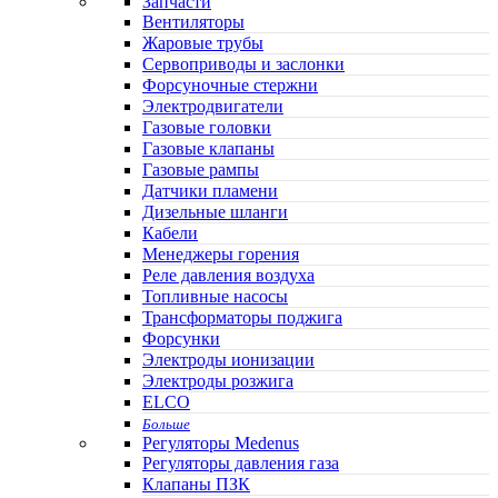
Запчасти
Вентиляторы
Жаровые трубы
Сервоприводы и заслонки
Форсуночные стержни
Электродвигатели
Газовые головки
Газовые клапаны
Газовые рампы
Датчики пламени
Дизельные шланги
Кабели
Менеджеры горения
Реле давления воздуха
Топливные насосы
Трансформаторы поджига
Форсунки
Электроды ионизации
Электроды розжига
ELCO
Больше
Регуляторы Medenus
Регуляторы давления газа
Клапаны ПЗК