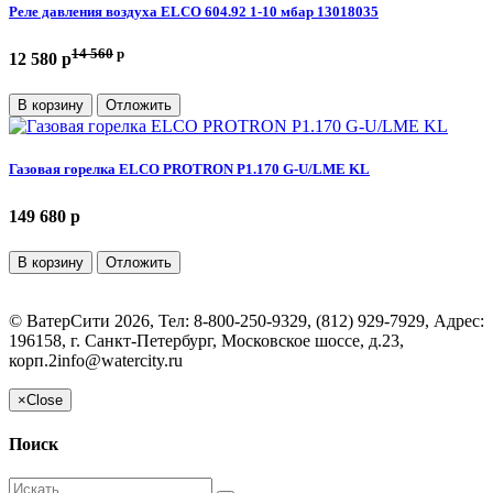
Реле давления воздуха ELCO 604.92 1-10 мбар 13018035
14 560
p
12 580 p
В корзину
Отложить
Газовая горелка ELCO PROTRON P1.170 G-U/LME KL
149 680 p
В корзину
Отложить
©
ВатерСити
2026, Тел:
8-800-250-9329, (812) 929-7929
,
Адрес:
196158, г. Санкт-Петербург, Московское шоссе, д.23,
корп.2
info@watercity.ru
×
Close
Поиск