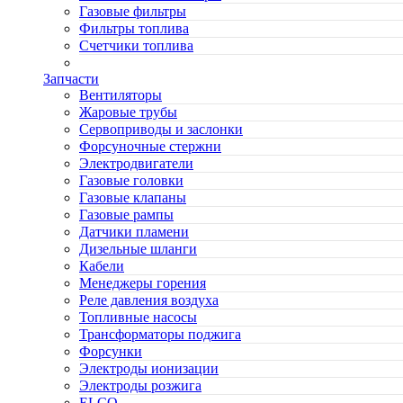
Газовые фильтры
Фильтры топлива
Счетчики топлива
Запчасти
Вентиляторы
Жаровые трубы
Сервоприводы и заслонки
Форсуночные стержни
Электродвигатели
Газовые головки
Газовые клапаны
Газовые рампы
Датчики пламени
Дизельные шланги
Кабели
Менеджеры горения
Реле давления воздуха
Топливные насосы
Трансформаторы поджига
Форсунки
Электроды ионизации
Электроды розжига
ELCO