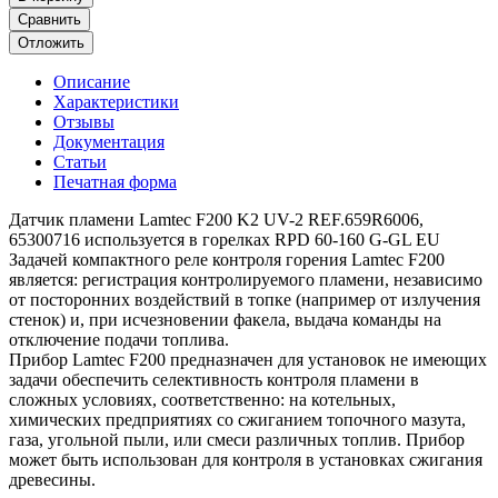
Сравнить
Отложить
Описание
Характеристики
Отзывы
Документация
Статьи
Печатная форма
Датчик пламени Lamtec F200 K2 UV-2 REF.659R6006,
65300716 используется в горелках RPD 60-160 G-GL EU
Задачей компактного реле контроля горения Lamtec F200
является: регистрация контролируемого пламени, независимо
от посторонних воздействий в топке (например от излучения
стенок) и, при исчезновении факела, выдача команды на
отключение подачи топлива.
Прибор Lamtec F200 предназначен для установок не имеющих
задачи обеспечить селективность контроля пламени в
сложных условиях, соответственно: на котельных,
химических предприятиях со сжиганием топочного мазута,
газа, угольной пыли, или смеси различных топлив. Прибор
может быть использован для контроля в установках сжигания
древесины.