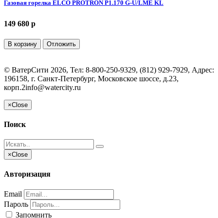
Газовая горелка ELCO PROTRON P1.170 G-U/LME KL
149 680 p
В корзину
Отложить
©
ВатерСити
2026, Тел:
8-800-250-9329, (812) 929-7929
,
Адрес:
196158, г. Санкт-Петербург, Московское шоссе, д.23,
корп.2
info@watercity.ru
×
Close
Поиск
×
Close
Авторизация
Email
Пароль
Запомнить