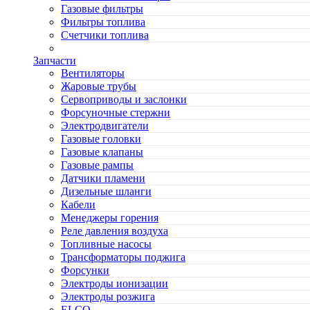
Газовые фильтры
Фильтры топлива
Счетчики топлива
Запчасти
Вентиляторы
Жаровые трубы
Сервоприводы и заслонки
Форсуночные стержни
Электродвигатели
Газовые головки
Газовые клапаны
Газовые рампы
Датчики пламени
Дизельные шланги
Кабели
Менеджеры горения
Реле давления воздуха
Топливные насосы
Трансформаторы поджига
Форсунки
Электроды ионизации
Электроды розжига
ELCO