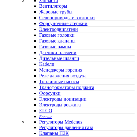
Запчасти
Вентиляторы
Жаровые трубы
Сервоприводы и заслонки
Форсуночные стержни
Электродвигатели
Газовые головки
Газовые клапаны
Газовые рампы
Датчики пламени
Дизельные шланги
Кабели
Менеджеры горения
Реле давления воздуха
Топливные насосы
Трансформаторы поджига
Форсунки
Электроды ионизации
Электроды розжига
ELCO
Больше
Регуляторы Medenus
Регуляторы давления газа
Клапаны ПЗК