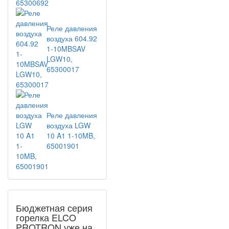
Реле давления
воздуха 604.92
1-10MBSAV
LGW10,
65300017
Реле давления
воздуха LGW
10 A1 1-10MB,
65001901
Бюджетная серия
горелка ELCO
PROTRON уже на