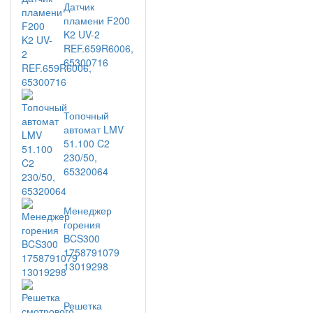
Датчик
пламени F200
K2 UV-2
REF.659R6006,
65300716
Топочный
автомат LMV
51.100 C2
230/50,
65320064
Менеджер
горения
BCS300
1758791079
13019298
Решетка