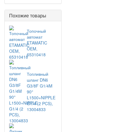
Похожие товары
Топочный
автомат
ETAMATIC
OEM,
65310418
Топливный
шланг DN6
G3/8F G1/4M
90°
L1500+NIPPLE
G1/4 (2 PCS),
13004833