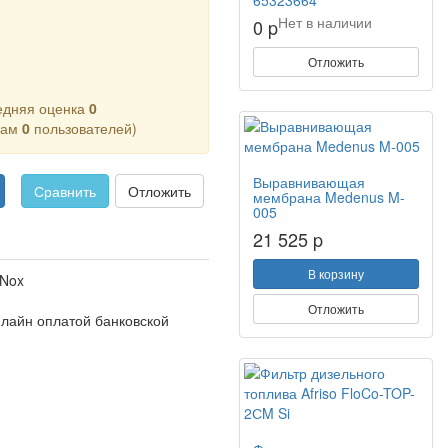
65323664
Нет в наличии
0 p
Отложить
едняя оценка
0
кам
0
пользователей)
Выравнивающая
Сравнить
Отложить
мембрана Medenus M-
005
21 525 p
В корзину
 Nox
Отложить
нлайн оплатой банковской