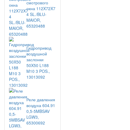
смотрового
окна 112X72X7
4 SL./BLU-
MAIOR,
65320488
Гидропривод
воздушной
заслонки
50X50 L188
M10 3 POS.,
13013092
Реле давления
воздуха 604.91
0,5-5MBSAV
LGW3,
65300692