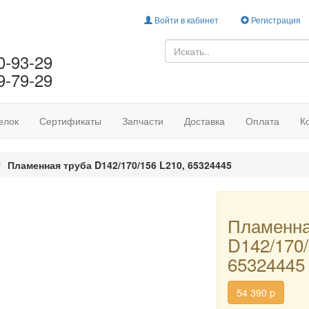
Войти в кабинет
Регистрация
0-93-29
9-79-29
елок
Сертификаты
Запчасти
Доставка
Оплата
К
Пламенная труба D142/170/156 L210, 65324445
Пламенна
D142/170/
65324445
54 390
p