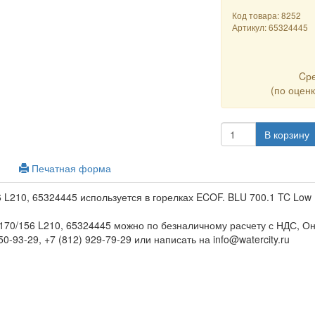
Код товара: 8252
Артикул:
65324445
Cр
(по оцен
В корзину
Печатная форма
 L210, 65324445 используется в горелках ECOF. BLU 700.1 TC Low
170/156 L210, 65324445 можно по безналичному расчету с НДС, О
0-93-29, +7 (812) 929-79-29 или написать на info@watercity.ru