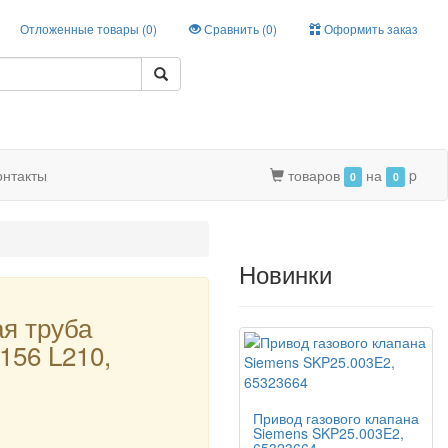
Отложенные товары (
0
)
Сравнить (
0
)
Оформить заказ
онтакты
товаров
на
p
0
0
Новинки
я труба
156 L210,
Привод газового клапана
Siemens SKP25.003E2,