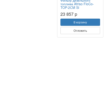
Фильтр дизельного
топлива Afriso FloCo-
TOP-2СM Si
23 857 p
В корзину
Отложить