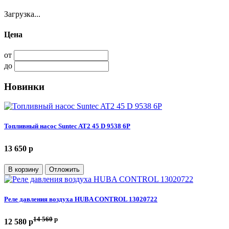
Загрузка...
Цена
от
до
Новинки
Топливный насос Suntec AT2 45 D 9538 6P
13 650 p
В корзину
Отложить
Реле давления воздуха HUBA CONTROL 13020722
14 560
p
12 580 p