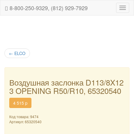
8-800-250-9329, (812) 929-7929
Навиг
←
ELCO
Воздушная заслонка D113/8X12
3 OPENING R50/R10, 65320540
4 515
p
Код товара: 9474
Артикул:
65320540