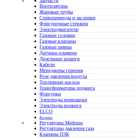
Запчасти
Вентиляторы
Жаровые трубы
Сервоприводы и заслонки
Форсуночные стержни
Электродвигатели
Газовые головки
Газовые клапаны
Газовые рампы
Датчики пламени
Дизельные шланги
Кабели
Менеджеры горения
Реле давления воздуха
Топливные насосы
Трансформаторы поджига
Форсунки
Электроды ионизации
Электроды розжига
ELCO
Больше
Регуляторы Medenus
Регуляторы давления газа
Клапаны ПЗК