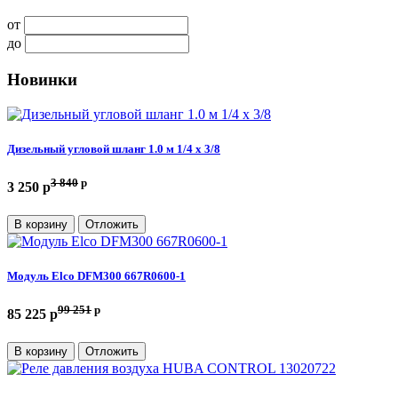
от
до
Новинки
Дизельный угловой шланг 1.0 м 1/4 х 3/8
3 840
p
3 250 p
В корзину
Отложить
Модуль Elco DFM300 667R0600-1
99 251
p
85 225 p
В корзину
Отложить