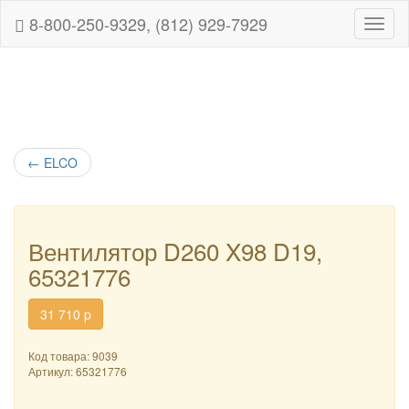
8-800-250-9329, (812) 929-7929
Навиг
←
ELCO
Вентилятор D260 X98 D19,
65321776
31 710
p
Код товара: 9039
Артикул:
65321776