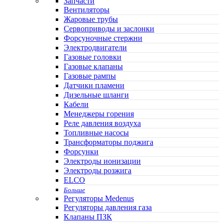
Запчасти
Вентиляторы
Жаровые трубы
Сервоприводы и заслонки
Форсуночные стержни
Электродвигатели
Газовые головки
Газовые клапаны
Газовые рампы
Датчики пламени
Дизельные шланги
Кабели
Менеджеры горения
Реле давления воздуха
Топливные насосы
Трансформаторы поджига
Форсунки
Электроды ионизации
Электроды розжига
ELCO
Больше
Регуляторы Medenus
Регуляторы давления газа
Клапаны ПЗК