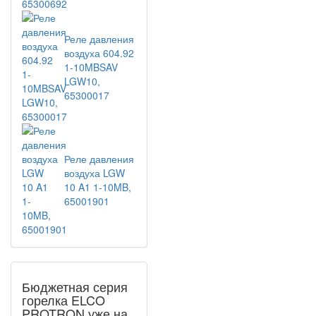
Реле давления
воздуха 604.92
1-10MBSAV
LGW10,
65300017
Реле давления
воздуха LGW
10 A1 1-10MB,
65001901
Бюджетная серия
горелка ELCO
PROTRON уже на