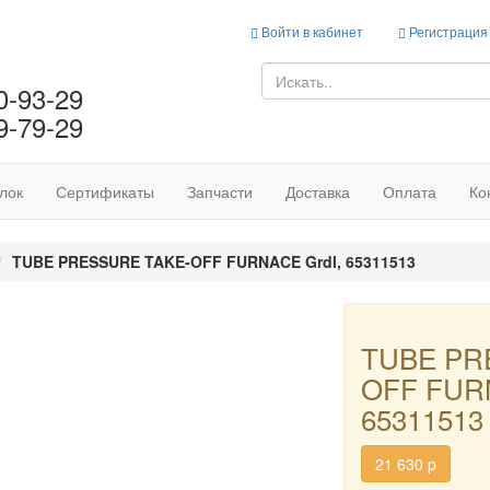
Войти в кабинет
Регистрация
0-93-29
9-79-29
лок
Сертификаты
Запчасти
Доставка
Оплата
Ко
TUBE PRESSURE TAKE-OFF FURNACE Grdl, 65311513
TUBE PR
OFF FURN
65311513
21 630
p