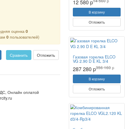
14 560
p
12 580 p
В корзину
Отложить
едняя оценка
0
кам
0
пользователей)
Сравнить
Отложить
Газовая горелка ELCO
VG 2.90 D E KL 3/4
356 160
p
287 280 p
В корзину
Отложить
ДС, Онлайн оплатой
city.ru