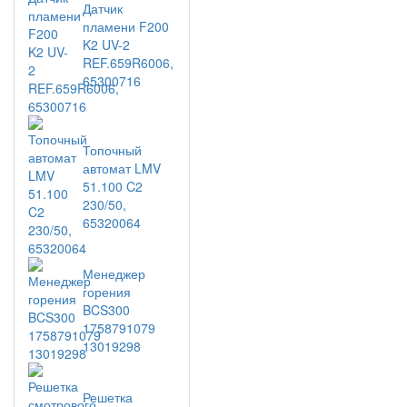
Датчик
пламени F200
K2 UV-2
REF.659R6006,
65300716
Топочный
автомат LMV
51.100 C2
230/50,
65320064
Менеджер
горения
BCS300
1758791079
13019298
Решетка