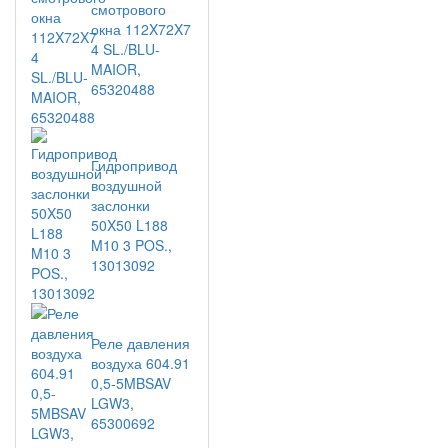
смотрового
окна 112X72X7
4 SL./BLU-
MAIOR,
65320488
Гидропривод
воздушной
заслонки
50X50 L188
M10 3 POS.,
13013092
Реле давления
воздуха 604.91
0,5-5MBSAV
LGW3,
65300692