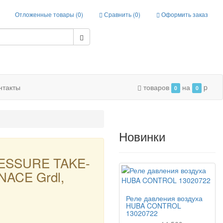
Отложенные товары (
0
)
Сравнить (
0
)
Оформить заказ
нтакты
товаров
на
p
0
0
Новинки
ESSURE TAKE-
ACE Grdl,
Реле давления воздуха
HUBA CONTROL
13020722