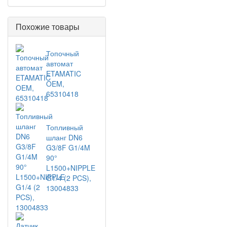
Похожие товары
Топочный
автомат
ETAMATIC
OEM,
65310418
Топливный
шланг DN6
G3/8F G1/4M
90°
L1500+NIPPLE
G1/4 (2 PCS),
13004833