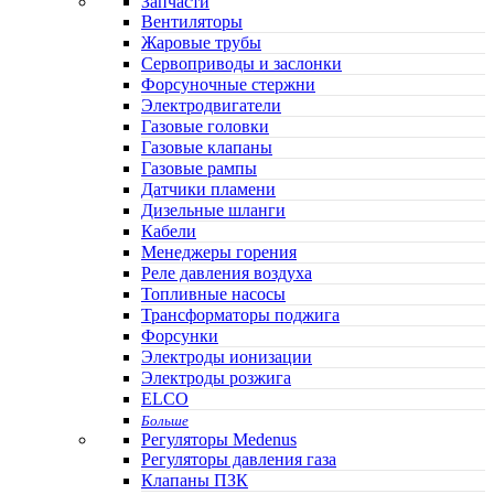
Запчасти
Вентиляторы
Жаровые трубы
Сервоприводы и заслонки
Форсуночные стержни
Электродвигатели
Газовые головки
Газовые клапаны
Газовые рампы
Датчики пламени
Дизельные шланги
Кабели
Менеджеры горения
Реле давления воздуха
Топливные насосы
Трансформаторы поджига
Форсунки
Электроды ионизации
Электроды розжига
ELCO
Больше
Регуляторы Medenus
Регуляторы давления газа
Клапаны ПЗК