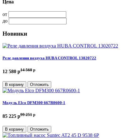
Цена
от
до
Новинки
Реле давления воздуха HUBA CONTROL 13020722
14 560
p
12 580 p
В корзину
Отложить
Модуль Elco DFM300 667R0600-1
99 251
p
85 225 p
В корзину
Отложить