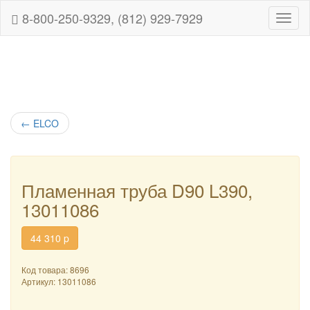
8-800-250-9329, (812) 929-7929
Навиг
←
ELCO
Пламенная труба D90 L390,
13011086
44 310
p
Код товара: 8696
Артикул:
13011086