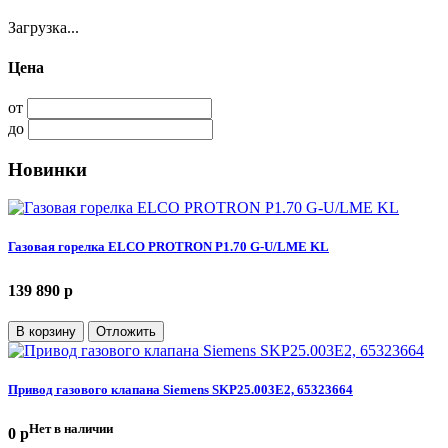
Загрузка...
Цена
от
до
Новинки
Газовая горелка ELCO PROTRON P1.70 G-U/LME KL
139 890 p
В корзину
Отложить
Привод газового клапана Siemens SKP25.003E2, 65323664
Нет в наличии
0 p