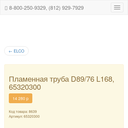
8-800-250-9329, (812) 929-7929
Навиг
←
ELCO
Пламенная труба D89/76 L168,
65320300
14 280
p
Код товара: 8639
Артикул:
65320300