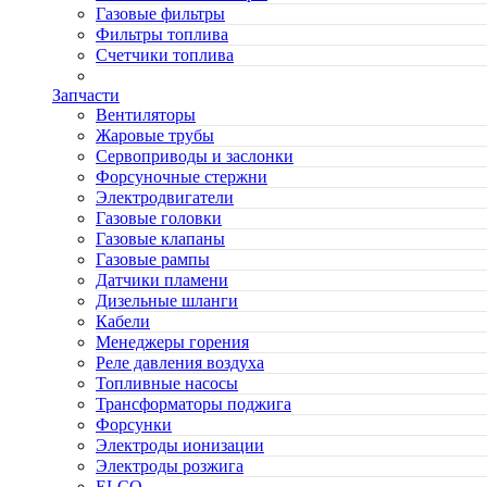
Газовые фильтры
Фильтры топлива
Счетчики топлива
Запчасти
Вентиляторы
Жаровые трубы
Сервоприводы и заслонки
Форсуночные стержни
Электродвигатели
Газовые головки
Газовые клапаны
Газовые рампы
Датчики пламени
Дизельные шланги
Кабели
Менеджеры горения
Реле давления воздуха
Топливные насосы
Трансформаторы поджига
Форсунки
Электроды ионизации
Электроды розжига
ELCO