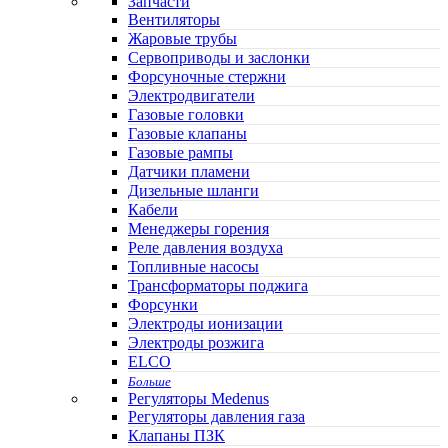
Запчасти
Вентиляторы
Жаровые трубы
Сервоприводы и заслонки
Форсуночные стержни
Электродвигатели
Газовые головки
Газовые клапаны
Газовые рампы
Датчики пламени
Дизельные шланги
Кабели
Менеджеры горения
Реле давления воздуха
Топливные насосы
Трансформаторы поджига
Форсунки
Электроды ионизации
Электроды розжига
ELCO
Больше
Регуляторы Medenus
Регуляторы давления газа
Клапаны ПЗК