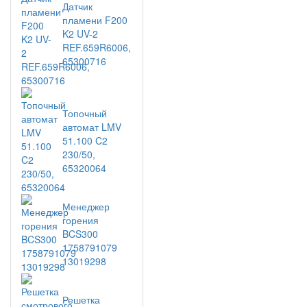
Датчик
пламени F200
K2 UV-2
REF.659R6006,
65300716
Топочный
автомат LMV
51.100 C2
230/50,
65320064
Менеджер
горения
BCS300
1758791079
13019298
Решетка