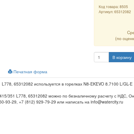
Код товара: 8505
Артикул:
65312082
Cр
(по оцен
В корзину
Печатная форма
 L778, 65312082 используется в горелках N8-EKEVO 8.7100 L/GL-E
415/351 L778, 65312082 можно по безналичному расчету с НДС, О
0-93-29, +7 (812) 929-79-29 или написать на info@watercity.ru