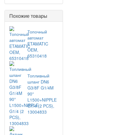
Похожие товары
Топочный
автомат
ETAMATIC
OEM,
65310418
Топливный
шланг DN6
G3/8F G1/4M
90°
L1500+NIPPLE
G1/4 (2 PCS),
13004833