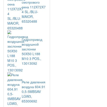
смотрового
окна 112X72X7
4 SL./BLU-
MAIOR,
65320488
Гидропривод
воздушной
заслонки
50X50 L188
M10 3 POS.,
13013092
Реле давления
воздуха 604.91
0,5-5MBSAV
LGW3,
65300692