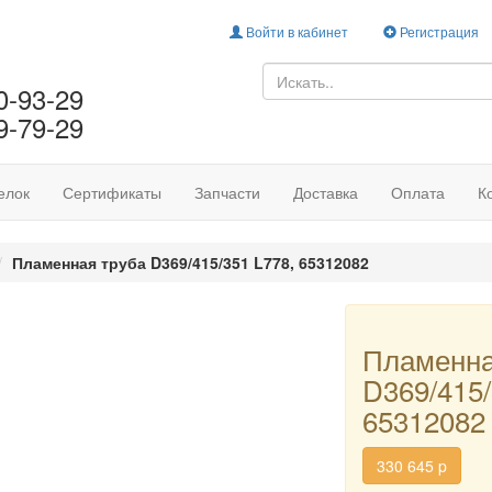
Войти в кабинет
Регистрация
0-93-29
9-79-29
елок
Сертификаты
Запчасти
Доставка
Оплата
К
Пламенная труба D369/415/351 L778, 65312082
Пламенна
D369/415/
65312082
330 645
p