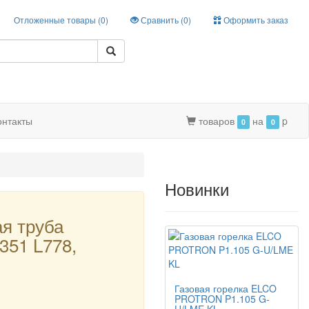
Отложенные товары (
0
)
Сравнить (
0
)
Оформить заказ
онтакты
товаров
на
p
0
0
Новинки
я труба
351 L778,
Газовая горелка ELCO
PROTRON P1.105 G-