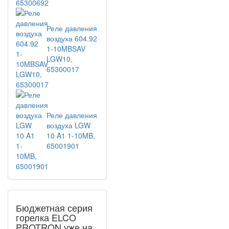
Реле давления
воздуха 604.92
1-10MBSAV
LGW10,
65300017
Реле давления
воздуха LGW
10 A1 1-10MB,
65001901
Бюджетная серия
горелка ELCO
PROTRON уже на