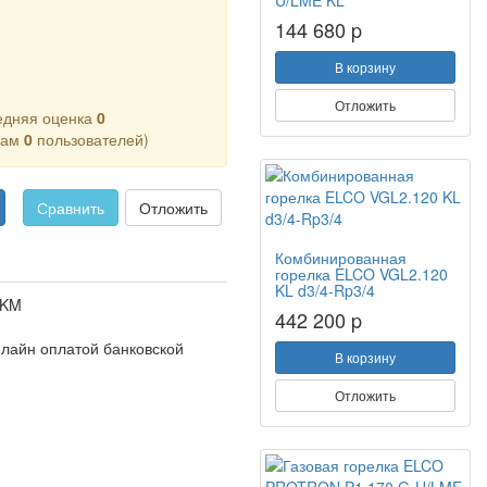
U/LME KL
144 680 p
В корзину
Отложить
едняя оценка
0
кам
0
пользователей)
Сравнить
Отложить
Комбинированная
горелка ELCO VGL2.120
KL d3/4-Rp3/4
 KM
442 200 p
нлайн оплатой банковской
В корзину
Отложить