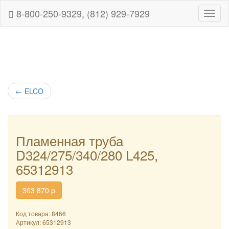
8-800-250-9329, (812) 929-7929
Навиг
←
ELCO
Пламенная труба
D324/275/340/280 L425,
65312913
303 870
p
Код товара: 8466
Артикул:
65312913