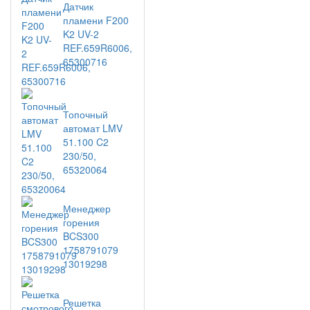
Датчик
пламени F200
K2 UV-2
REF.659R6006,
65300716
Топочный
автомат LMV
51.100 C2
230/50,
65320064
Менеджер
горения
BCS300
1758791079
13019298
Решетка