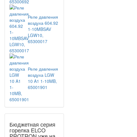
Реле давления
воздуха 604.92
1-10MBSAV
LGW10,
65300017
Реле давления
воздуха LGW
10 A1 1-10MB,
65001901
Бюджетная серия
горелка ELCO
PROTRON уже на