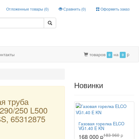
Отложенные товары (
0
)
Сравнить (
0
)
Оформить заказ
онтакты
товаров
на
p
0
0
Новинки
я труба
290/250 L500
S, 65312875
Газовая горелка ELCO
VG1.40 E KN
183 960
p
168 000 p