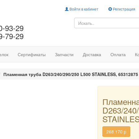
Войти в кабинет
Регистрация
0-93-29
9-79-29
елок
Сертификаты
Запчасти
Доставка
Оплата
К
Пламенная труба D263/240/290/250 L500 STAINLESS, 65312875
Пламенна
D263/240/
STAINLES
268 170
p