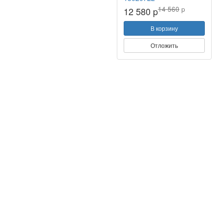
14 560
p
12 580 p
В корзину
Отложить