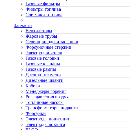
Газовые фильтры
Фильтры топлива
Счетчики топлива
Запчасти
Вентиляторы
Жаровые трубы
Сервоприводы и заслонки
Форсуночные стержни
Электродвигатели
Газовые головки
Газовые клапаны
Газовые рампы
Датчики пламени
Дизельные шланги
Кабели
Менеджеры горения
Реле давления воздуха
Топливные насосы
Трансформаторы поджига
Форсунки
Электроды ионизации
Электроды розжига
ELCO