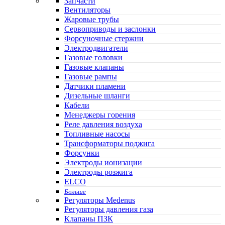
Запчасти
Вентиляторы
Жаровые трубы
Сервоприводы и заслонки
Форсуночные стержни
Электродвигатели
Газовые головки
Газовые клапаны
Газовые рампы
Датчики пламени
Дизельные шланги
Кабели
Менеджеры горения
Реле давления воздуха
Топливные насосы
Трансформаторы поджига
Форсунки
Электроды ионизации
Электроды розжига
ELCO
Больше
Регуляторы Medenus
Регуляторы давления газа
Клапаны ПЗК