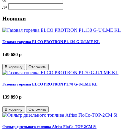
от
до
Новинки
Газовая горелка ELCO PROTRON P1.130 G-U/LME KL
149 680 p
В корзину
Отложить
Газовая горелка ELCO PROTRON P1.70 G-U/LME KL
139 890 p
В корзину
Отложить
Фильтр дизельного топлива Afriso FloCo-TOP-2СM Si