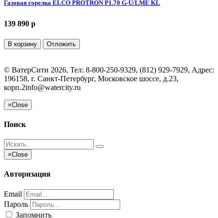
Газовая горелка ELCO PROTRON P1.70 G-U/LME KL
139 890 p
В корзину
Отложить
©
ВатерСити
2026, Тел:
8-800-250-9329, (812) 929-7929
,
Адрес:
196158, г. Санкт-Петербург, Московское шоссе, д.23,
корп.2
info@watercity.ru
×
Close
Поиск
×
Close
Авторизация
Email
Пароль
Запомнить