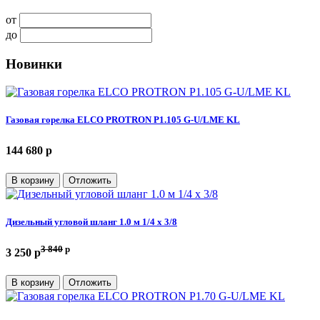
от
до
Новинки
Газовая горелка ELCO PROTRON P1.105 G-U/LME KL
144 680 p
В корзину
Отложить
Дизельный угловой шланг 1.0 м 1/4 х 3/8
3 840
p
3 250 p
В корзину
Отложить