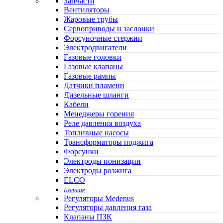
Запчасти
Вентиляторы
Жаровые трубы
Сервоприводы и заслонки
Форсуночные стержни
Электродвигатели
Газовые головки
Газовые клапаны
Газовые рампы
Датчики пламени
Дизельные шланги
Кабели
Менеджеры горения
Реле давления воздуха
Топливные насосы
Трансформаторы поджига
Форсунки
Электроды ионизации
Электроды розжига
ELCO
Больше
Регуляторы Medenus
Регуляторы давления газа
Клапаны ПЗК