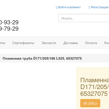
Войти в кабинет
Регистрация
0-93-29
9-79-29
лок
Сертификаты
Запчасти
Доставка
Оплата
Ко
Пламенная труба D171/205/186 L525, 65327075
Пламенна
D171/205/
65327075
65 205
p