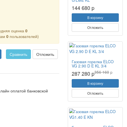
U/LME KL
144 680 p
В корзину
Отложить
едняя оценка
0
кам
0
пользователей)
Сравнить
Отложить
Газовая горелка ELCO
VG 2.90 D E KL 3/4
356 160
p
287 280 p
В корзину
нлайн оплатой банковской
Отложить