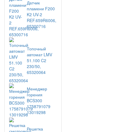
Датчик
пламени F200
K2 UV-2
REF.659R6006,
65300716
Топочный
автомат LMV
51.100 C2
230/50,
65320064
Менеджер
горения
BCS300
1758791079
13019298
Решетка