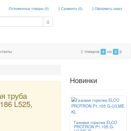
Отложенные товары (
0
)
Сравнить (
0
)
Оформить заказ
нтакты
товаров
на
p
0
0
Новинки
я труба
186 L525,
Газовая горелка ELCO
PROTRON P1.105 G-