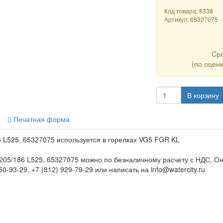
Код товара: 8338
Артикул:
65327075
Cр
(по оцен
В корзину
Печатная форма
 L525, 65327075 используется в горелках VG5 FGR KL
205/186 L525, 65327075 можно по безналичному расчету с НДС, О
0-93-29, +7 (812) 929-79-29 или написать на info@watercity.ru