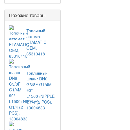
Похожие товары
Топочный
автомат
ETAMATIC
OEM,
65310418
Топливный
шланг DN6
G3/8F G1/4M
90°
L1500+NIPPLE
G1/4 (2 PCS),
13004833