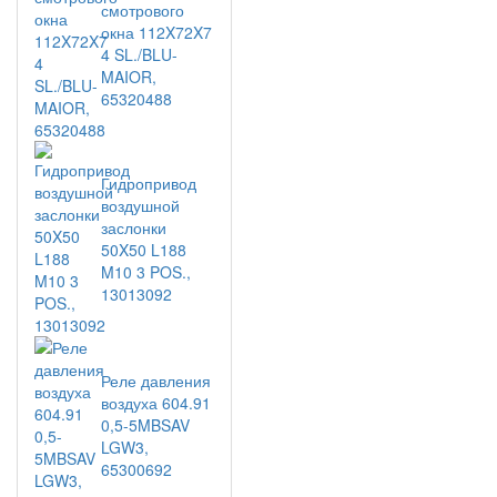
смотрового
окна 112X72X7
4 SL./BLU-
MAIOR,
65320488
Гидропривод
воздушной
заслонки
50X50 L188
M10 3 POS.,
13013092
Реле давления
воздуха 604.91
0,5-5MBSAV
LGW3,
65300692