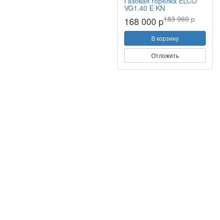
Газовая горелка ELCO
VG1.40 E KN
183 960
p
168 000 p
В корзину
Отложить