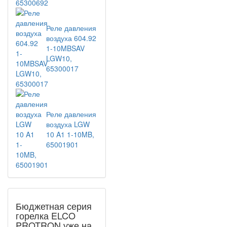
Реле давления
воздуха 604.92
1-10MBSAV
LGW10,
65300017
Реле давления
воздуха LGW
10 A1 1-10MB,
65001901
Бюджетная серия
горелка ELCO
PROTRON уже на