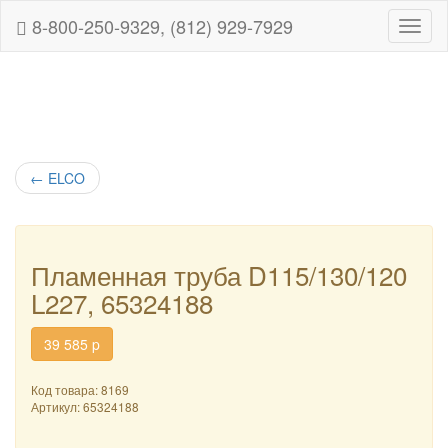
8-800-250-9329, (812) 929-7929
Навиг
←
ELCO
Пламенная труба D115/130/120
L227, 65324188
39 585
p
Код товара: 8169
Артикул:
65324188