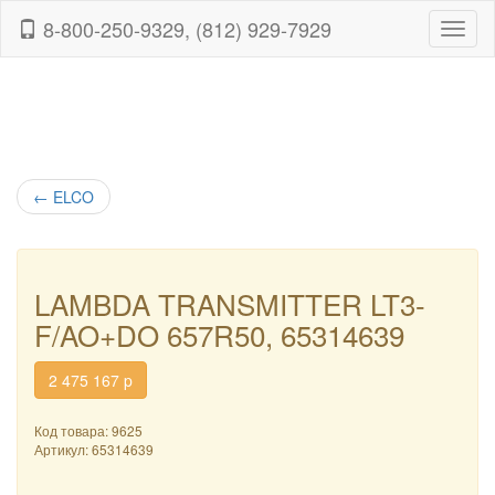
8-800-250-9329, (812) 929-7929
Навиг
←
ELCO
LAMBDA TRANSMITTER LT3-
F/AO+DO 657R50, 65314639
2 475 167
p
Код товара: 9625
Артикул:
65314639