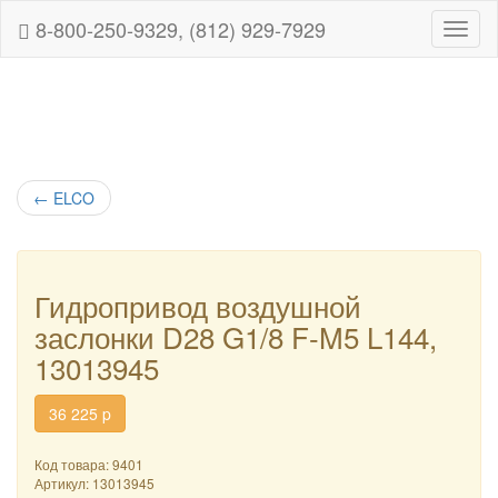
8-800-250-9329, (812) 929-7929
Навиг
←
ELCO
Гидропривод воздушной
заслонки D28 G1/8 F-M5 L144,
13013945
36 225
p
Код товара: 9401
Артикул:
13013945