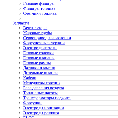
Газовые фильтры
Фильтры топлива
Счетчики топлива
Запчасти
Вентиляторы
Жаровые трубы
Сервоприводы и заслонки
Форсуночные стержни
Электродвигатели
Газовые головки
Газовые клапаны
Газовые рампы
Датчики пламени
Дизельные шланги
Кабели
Менеджеры горения
Реле давления воздуха
Топливные насосы
Трансформаторы поджига
Форсунки
Электроды ионизации
Электроды розжига
ELCO