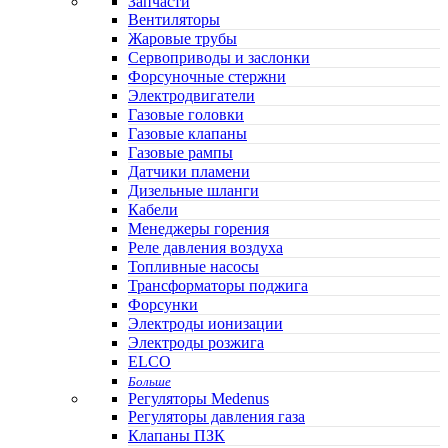
Запчасти
Вентиляторы
Жаровые трубы
Сервоприводы и заслонки
Форсуночные стержни
Электродвигатели
Газовые головки
Газовые клапаны
Газовые рампы
Датчики пламени
Дизельные шланги
Кабели
Менеджеры горения
Реле давления воздуха
Топливные насосы
Трансформаторы поджига
Форсунки
Электроды ионизации
Электроды розжига
ELCO
Больше
Регуляторы Medenus
Регуляторы давления газа
Клапаны ПЗК