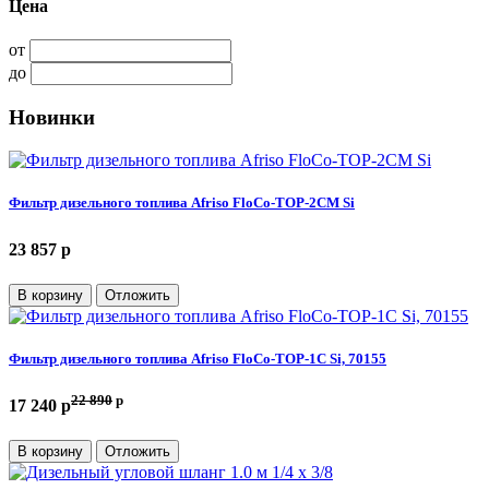
Цена
от
до
Новинки
Фильтр дизельного топлива Afriso FloCo-TOP-2СM Si
23 857 p
В корзину
Отложить
Фильтр дизельного топлива Afriso FloCo-TOP-1С Si, 70155
22 890
p
17 240 p
В корзину
Отложить