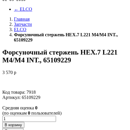
←
ELCO
Главная
Запчасти
ELCO
Форсуночный стержень HEX.7 L221 M4/M4 INT.,
65109229
Форсуночный стержень HEX.7 L221
M4/M4 INT., 65109229
3 570
p
Код товара: 7918
Артикул:
65109229
Cредняя оценка
0
(по оценкам
0
пользователей)
В корзину