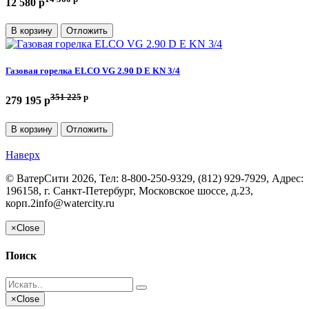
12 580 p
В корзину
Отложить
Газовая горелка ELCO VG 2.90 D E KN 3/4
351 225
p
279 195 p
В корзину
Отложить
Наверх
©
ВатерСити
2026, Тел:
8-800-250-9329, (812) 929-7929
,
Адрес:
196158, г. Санкт-Петербург, Московское шоссе, д.23,
корп.2
info@watercity.ru
×
Close
Поиск
×
Close