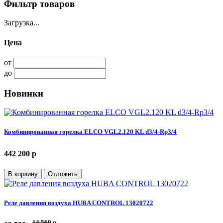
Фильтр товаров
Загрузка...
Цена
от
до
Новинки
Комбинированная горелка ELCO VGL2.120 KL d3/4-Rp3/4
442 200 p
В корзину
Отложить
Реле давления воздуха HUBA CONTROL 13020722
14 560
p