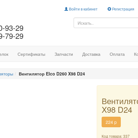
Войти в кабинет
Регистрация
0-93-29
9-79-29
елок
Сертификаты
Запчасти
Доставка
Оплата
К
ляторы
Вентилятор Elco D260 X98 D24
Вентилят
X98 D24
224
p
Код товара: 337