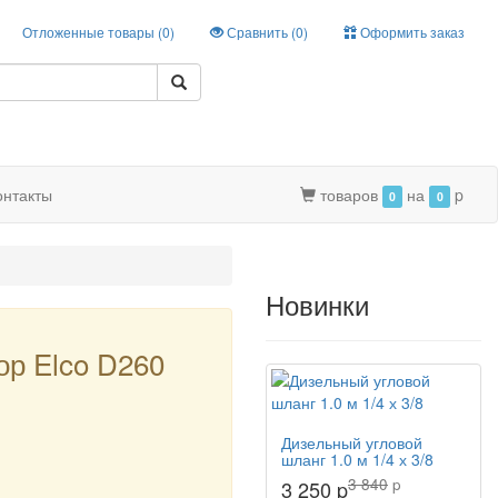
Отложенные товары (
0
)
Сравнить (
0
)
Оформить заказ
онтакты
товаров
на
p
0
0
Новинки
ор Elco D260
Дизельный угловой
шланг 1.0 м 1/4 х 3/8
3 840
p
3 250 p