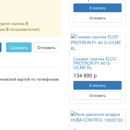
В корзину
Отложить
едняя оценка
0
кам
0
пользователей)
Сравнить
Отложить
Газовая горелка ELCO
PROTRON P1.40 G-
U/LME KL
134 890 p
нковской картой по телефонам
В корзину
Отложить