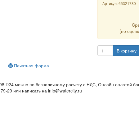
Артикул:
65321780
Cр
(по оцен
В корзину
Печатная форма
X98 D24 можно по безналичному расчету с НДС, Онлайн оплатой ба
-79-29 или написать на info@watercity.ru