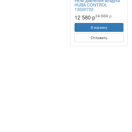
Реле давления воздуха
HUBA CONTROL
13020722
14 560
p
12 580 p
В корзину
Отложить