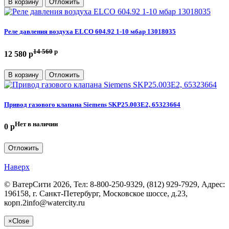
В корзину
Отложить
Реле давления воздуха ELCO 604.92 1-10 мбар 13018035
14 560
p
12 580 p
В корзину
Отложить
Привод газового клапана Siemens SKP25.003E2, 65323664
Нет в наличии
0 p
Отложить
Наверх
©
ВатерСити
2026, Тел:
8-800-250-9329, (812) 929-7929
,
Адрес:
196158, г. Санкт-Петербург, Московское шоссе, д.23,
корп.2
info@watercity.ru
×
Close