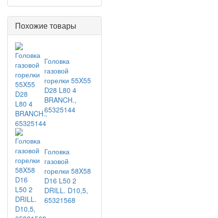
Похожие товары
Головка
газовой
горелки 55X55
D28 L80 4
BRANCH.,
65325144
Головка
газовой
горелки 58X58
D16 L50 2
DRILL. D10,5,
65321568