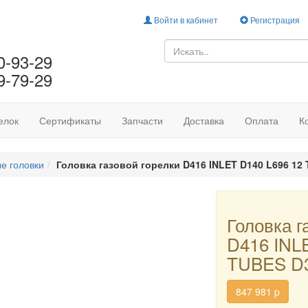
Войти в кабинет
Регистрация
0-93-29
9-79-29
елок
Сертификаты
Запчасти
Доставка
Оплата
К
е головки
Головка газовой горелки D416 INLET D140 L696 12
Головка г
D416 INL
TUBES D3
847 981
p