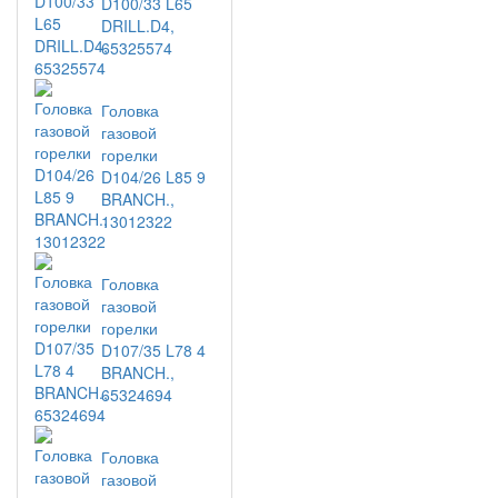
D100/33 L65
DRILL.D4,
65325574
Головка
газовой
горелки
D104/26 L85 9
BRANCH.,
13012322
Головка
газовой
горелки
D107/35 L78 4
BRANCH.,
65324694
Головка
газовой