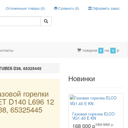
Отложенные товары (
0
)
Сравнить (
0
)
Оформить заказ
онтакты
товаров
на
p
0
0
 TUBES D38, 65325445
Новинки
азовой горелки
ET D140 L696 12
8, 65325445
Газовая горелка ELCO
VG1.40 E KN
183 960
p
168 000 p