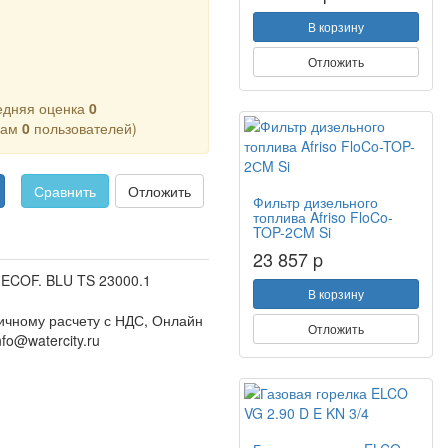
В корзину
Отложить
едняя оценка
0
кам
0
пользователей)
Сравнить
Отложить
Фильтр дизельного
топлива Afriso FloCo-
TOP-2СM Si
23 857 p
 ECOF. BLU TS 23000.1
В корзину
ичному расчету с НДС, Онлайн
Отложить
fo@watercity.ru