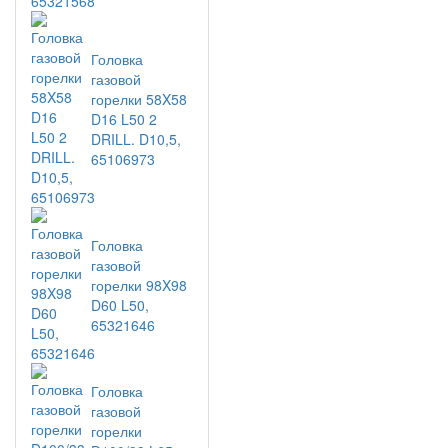
Головка
газовой
горелки 58X58
D16 L50 2
DRILL. D10,5,
65106973
Головка
газовой
горелки 98X98
D60 L50,
65321646
Головка
газовой
горелки