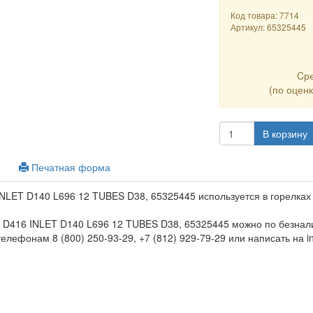
Код товара: 7714
Артикул:
65325445
Cр
(по оцен
В корзину
Печатная форма
 INLET D140 L696 12 TUBES D38, 65325445 используется в горелках
ки D416 INLET D140 L696 12 TUBES D38, 65325445 можно по безнал
елефонам 8 (800) 250-93-29, +7 (812) 929-79-29 или написать на in