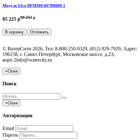
Модуль Elco DFM300 667R0600-1
99 251
p
85 225 p
В корзину
Отложить
©
ВатерСити
2026, Тел:
8-800-250-9329, (812) 929-7929
,
Адрес:
196158, г. Санкт-Петербург, Московское шоссе, д.23,
корп.2
info@watercity.ru
×
Close
Поиск
×
Close
Авторизация
Email
Пароль