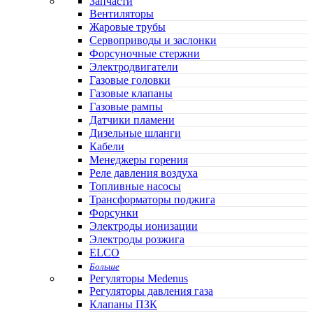
Запчасти
Вентиляторы
Жаровые трубы
Сервоприводы и заслонки
Форсуночные стержни
Электродвигатели
Газовые головки
Газовые клапаны
Газовые рампы
Датчики пламени
Дизельные шланги
Кабели
Менеджеры горения
Реле давления воздуха
Топливные насосы
Трансформаторы поджига
Форсунки
Электроды ионизации
Электроды розжига
ELCO
Больше
Регуляторы Medenus
Регуляторы давления газа
Клапаны ПЗК