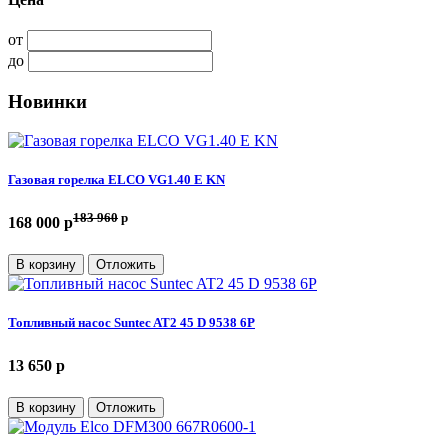
от
до
Новинки
Газовая горелка ELCO VG1.40 E KN
183 960
p
168 000 p
В корзину
Отложить
Топливный насос Suntec AT2 45 D 9538 6P
13 650 p
В корзину
Отложить