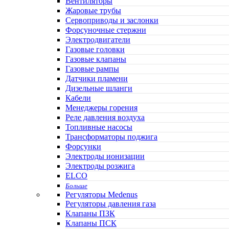
Вентиляторы
Жаровые трубы
Сервоприводы и заслонки
Форсуночные стержни
Электродвигатели
Газовые головки
Газовые клапаны
Газовые рампы
Датчики пламени
Дизельные шланги
Кабели
Менеджеры горения
Реле давления воздуха
Топливные насосы
Трансформаторы поджига
Форсунки
Электроды ионизации
Электроды розжига
ELCO
Больше
Регуляторы Medenus
Регуляторы давления газа
Клапаны ПЗК
Клапаны ПСК