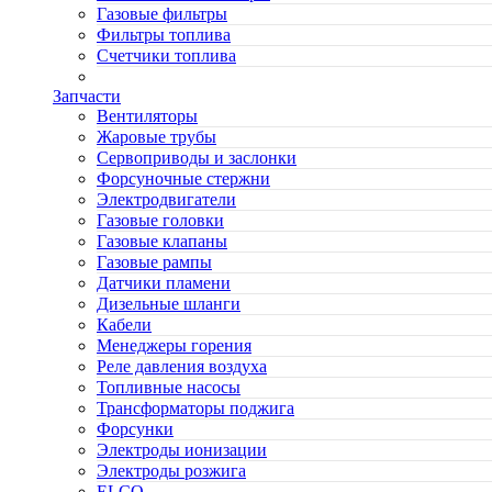
Газовые фильтры
Фильтры топлива
Счетчики топлива
Запчасти
Вентиляторы
Жаровые трубы
Сервоприводы и заслонки
Форсуночные стержни
Электродвигатели
Газовые головки
Газовые клапаны
Газовые рампы
Датчики пламени
Дизельные шланги
Кабели
Менеджеры горения
Реле давления воздуха
Топливные насосы
Трансформаторы поджига
Форсунки
Электроды ионизации
Электроды розжига
ELCO