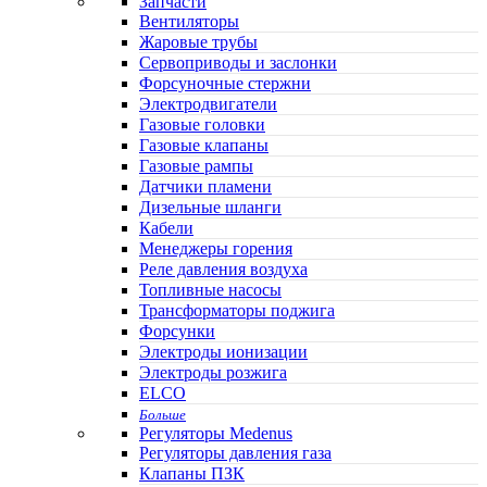
Запчасти
Вентиляторы
Жаровые трубы
Сервоприводы и заслонки
Форсуночные стержни
Электродвигатели
Газовые головки
Газовые клапаны
Газовые рампы
Датчики пламени
Дизельные шланги
Кабели
Менеджеры горения
Реле давления воздуха
Топливные насосы
Трансформаторы поджига
Форсунки
Электроды ионизации
Электроды розжига
ELCO
Больше
Регуляторы Medenus
Регуляторы давления газа
Клапаны ПЗК