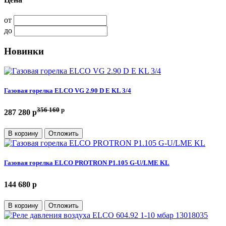
от
до
Новинки
Газовая горелка ELCO VG 2.90 D E KL 3/4
356 160
p
287 280 p
В корзину
Отложить
Газовая горелка ELCO PROTRON P1.105 G-U/LME KL
144 680 p
В корзину
Отложить